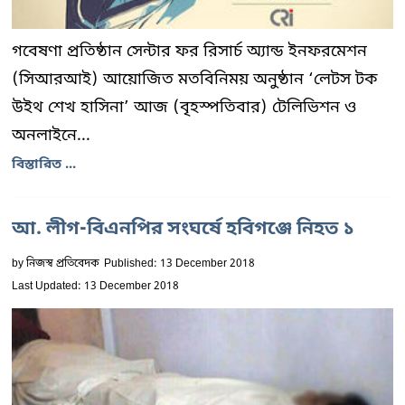
গবেষণা প্রতিষ্ঠান সেন্টার ফর রিসার্চ অ্যান্ড ইনফরমেশন
(সিআরআই) আয়োজিত মতবিনিময় অনুষ্ঠান ‘লেটস টক
উইথ শেখ হাসিনা’ আজ (বৃহস্পতিবার) টেলিভিশন ও
অনলাইনে...
বিস্তারিত ...
আ. লীগ-বিএনপির সংঘর্ষে হ‌বিগ‌ঞ্জে নিহত ১
by
নিজস্ব প্রতিবেদক
Published: 13 December 2018
Last Updated: 13 December 2018