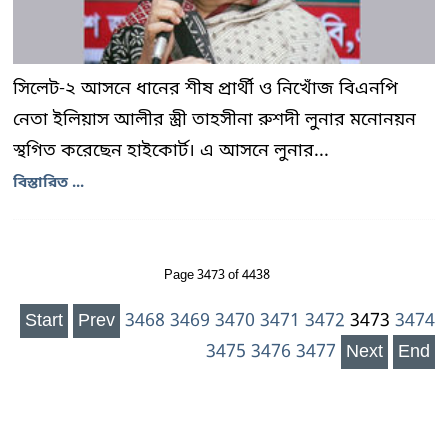
সিলেট-২ আসনে ধানের শীষ প্রার্থী ও নিখোঁজ বিএনপি
নেতা ইলিয়াস আলীর স্ত্রী তাহসীনা রুশদী লুনার মনোনয়ন
স্থগিত করেছেন হাইকোর্ট। এ আসনে লুনার...
বিস্তারিত ...
Page 3473 of 4438
Start
Prev
3468
3469
3470
3471
3472
3473
3474
3475
3476
3477
Next
End