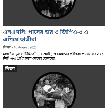
এসএসসি: পাসের হার ও জিপিএ-৫ এ
এগিয়ে ছাত্রীরা
-
শিক্ষা
10 August 2026
মাধ্যমিক স্কুল সার্টিফিকেট (এসএসসি) ও সমমানের পরীক্ষায় পাসের হার এবং
জিপিএ-৫ প্রাপ্তি উভয় ক্ষেত্রেই ছেলেদের...
শিক্ষা