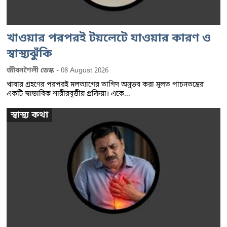
খাওয়ার পরপরই টয়লেটে যাওয়ার কারণ ও
স্বাস্থ্যঝুঁকি
-
জীবনশৈলী ডেস্ক
08 August 2026
খাবার গ্রহণের পরপরই মলত্যাগের তাগিদ অনুভব করা মূলত পাচনতন্ত্রের
একটি স্বাভাবিক শারীরবৃত্তীয় প্রক্রিয়া। একে...
স্বাস্থ্য কথা