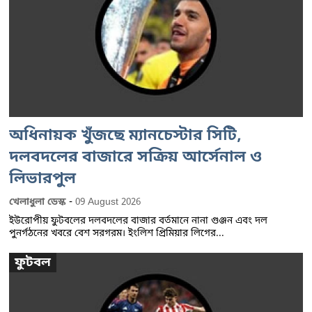
অধিনায়ক খুঁজছে ম্যানচেস্টার সিটি,
দলবদলের বাজারে সক্রিয় আর্সেনাল ও
লিভারপুল
-
খেলাধুলা ডেস্ক
09 August 2026
ইউরোপীয় ফুটবলের দলবদলের বাজার বর্তমানে নানা গুঞ্জন এবং দল
পুনর্গঠনের খবরে বেশ সরগরম। ইংলিশ প্রিমিয়ার লিগের...
ফুটবল