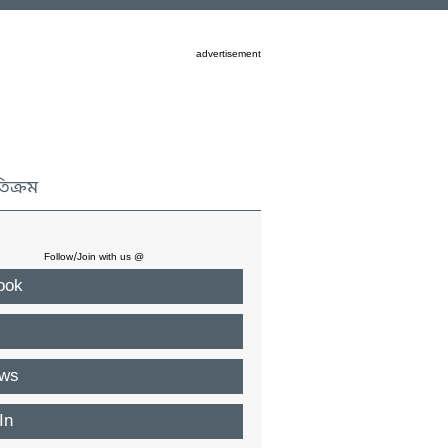
advertisement
তিক্রম
Follow/Join with us @
ook
ws
In