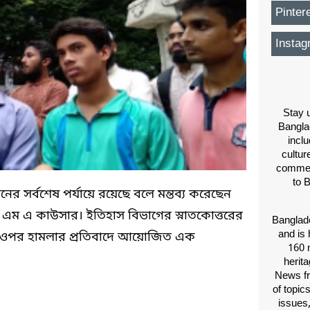
Pinter
Instag
Stay u
Bangla
inclu
cultur
comment
to 
তনের সর্বশেষ পর্যায়ে রয়েছে বলে মন্তব্য করেছেন
এম এ কাউসার। ইতিহাস বিভাগের স্নাতকোত্তরের
Banglade
and is 
ের ওপর হামলার প্রতিবাদে আয়োজিত এক
160 m
herit
News fr
of topic
issues