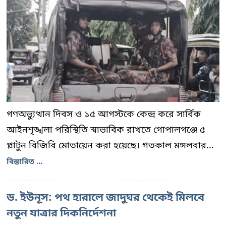
গণঅভ্যুত্থান দিবস ও ১৫ আগস্টকে কেন্দ্র করে সার্বিক
আইনশৃঙ্খলা পরিস্থিতি স্বাভাবিক রাখতে গোপালগঞ্জে ৫
প্লাটুন বিজিবি মোতায়েন করা হয়েছে। গতকাল মঙ্গলবার...
বিস্তারিত ...
ড. ইউনূস: পথ হারালে জাদুঘর থেকেই মিলবে
নতুন যাত্রার দিকনির্দেশনা