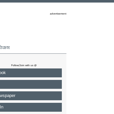
advertisement
তিক্রম
Follow/Join with us @
ook
wspaper
In