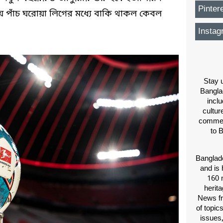
Pinter
ীয় পাঁচ ঘরোয়া লিগের মধ্যে বাকি থাকল কেবল
Instag
Stay u
Bangla
inclu
cultur
comment
to 
Banglade
and is 
160 m
herit
News fr
of topic
issues