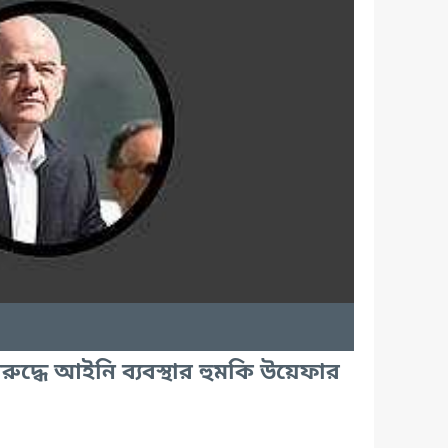
রুদ্ধে আইনি ব্যবস্থার হুমকি উয়েফার