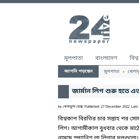
মূলপাতা
বাংলাদেশ
বিশ্ব
আপনি পড়ছেন
মূলপাতা
খেলাধ
জার্মান লিগ শুরু হতে এ
by
খেলাধুলা ডেস্ক
Published: 27 December 2022
Last
বিশ্বকাপ বিরতির চার সপ্তাহ পর সো
লিগ। আগামীকাল বুধবার থেকে মাঠে গ
নামছে স্প্যানিশ লা লিগার দলগুলো।