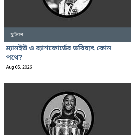
ফুটবল
ম্যানইউ ও র‍্যাশফোর্ডের ভবিষ্যৎ কোন
পথে?
Aug 05, 2026