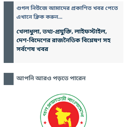
গুগল নিউজে আমাদের প্রকাশিত খবর পেতে
এখানে ক্লিক করুন...
খেলাধুলা, তথ্য-প্রযুক্তি, লাইফস্টাইল,
দেশ-বিদেশের রাজনৈতিক বিশ্লেষণ সহ
সর্বশেষ খবর
আপনি আরও পড়তে পারেন