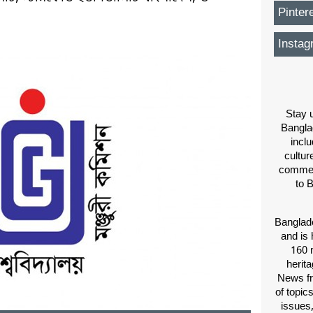
Pinter
Instag
Stay u
Bangla
inclu
cultur
comment
to 
Banglade
and is 
160 m
herit
News fr
of topic
issues