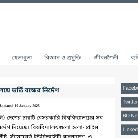
খেলাধুলা
বিজ্ঞান ও প্রযুক্তি
জীবনশৈলী
ব্য
Faceb
য়ে ভর্তি বন্ধের নির্দেশ
Twitter
 Updated: 19 January 2023
BD Ne
সি) দেশের চারটি বেসরকারি বিশ্ববিদ্যালয়ের সব
র নির্দেশ দিয়েছে। বিশ্ববিদ্যালয়গুলো হলো- প্রাইম
Linked
টি, স্টামফোর্ড ইউনিভার্সিটি বাংলাদেশ, ও