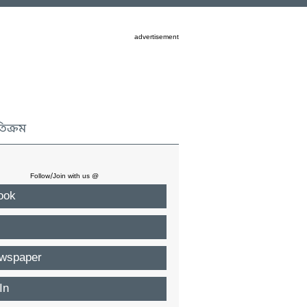
advertisement
তিক্রম
Follow/Join with us @
ook
wspaper
In