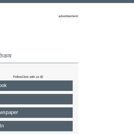
advertisement
তিক্রম
Follow/Join with us @
ook
wspaper
In