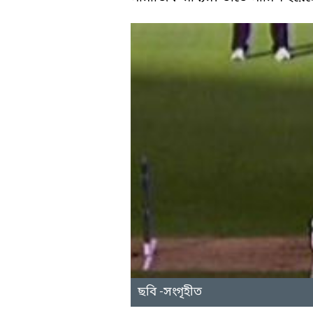
ছবি -সংগৃহীত