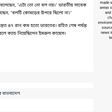
made si
য়ই বলেছেন, 'এটা তো নো বল নয়।' ভারতীয় সাবেক
areas s
 বলেছেন, 'বলটি কোমড়ের উপরে ছিলো না।'
and 
ch
environm
অন্তত ৪৭ রান কম হতো ভারতের। রহিত শেষ পর্যন্ত
source
news t
বলে ক্যাচ নিয়েছিলেন ইমরুল কায়েস।
l
র বাংলাদেশ