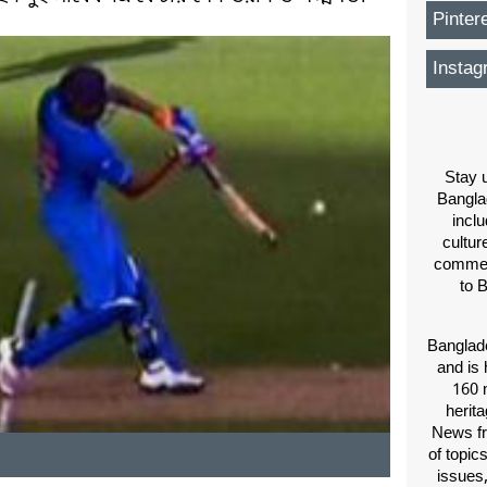
Pinter
Instag
Stay u
Bangla
inclu
cultur
comment
to 
Banglade
and is 
160 m
herit
News fr
of topic
issues