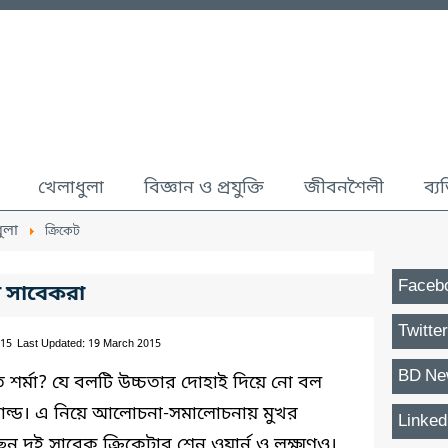
খেলাধুলা
বিজ্ঞান ও প্রযুক্তি
জীবনশৈলী
ব্য
ুলা
ক্রিকেট
Faceb
 সাবেকরা
Twitter
015
Last Updated: 19 March 2015
BD Ne
শর্মা? যে বলটি উচ্চতার দোহাই দিয়ে নো বল
গোল্ড। এ নিয়ে আলোচনা-সমালোচনায় মুখর
Linked
 দুই সাবেক ক্রিকেটার শেন ওয়ার্ন ও লক্ষ্মণও।