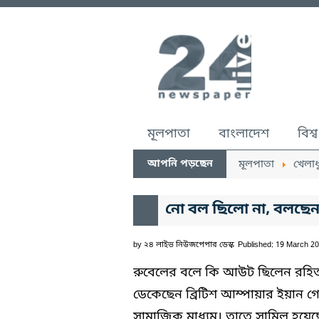
মূলপাতা
বাংলাদেশ
বিশ্ব
আপনি পড়ছেন
মূলপাতা
খেলাধ
নো বল ছিলো না, বলছেন
by
২৪ লাইভ নিউজপেপার ডেস্ক
Published: 19 March 2
রুবেলের বলে কি আউট ছিলেন রহিত 
ডেকেছেন ব্রিটিশ আম্পায়ার ইয়ান 
সামাজিক মাধ্যম। তাতে সামিল হয়েছেন