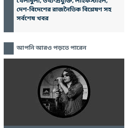
খেলাধুলা, তথ্য-প্রযুক্তি, লাইফস্টাইল,
দেশ-বিদেশের রাজনৈতিক বিশ্লেষণ সহ
সর্বশেষ খবর
আপনি আরও পড়তে পারেন