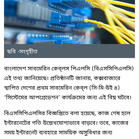
ছবি -সংগৃহীত
বাংলাদেশ সাবমেরিন কেব্‌লস পিএলসি (বিএসসিপিএলসি)
এই তথ্য জানিয়েছে। প্রতিষ্ঠানটি জানায়, কক্সবাজারে
স্থাপিত দেশের প্রথম সাবমেরিন কেব্‌ল (সি-মি-উই ৪)
‘সিস্টেমের আপগ্রেডেশন’ কার্যক্রমের জন্য এই বিঘ্ন ঘটবে।
বিএসসিপিএলসির বিজ্ঞপ্তিতে বলা হয়েছে, কাজ শেষ হলে
ইন্টারনেটের গতি উল্লেখযোগ্যভাবে বাড়বে। তবে, কাজের
সময় ইন্টারনেট ব্যবহারে সাময়িক অসুবিধার জন্য