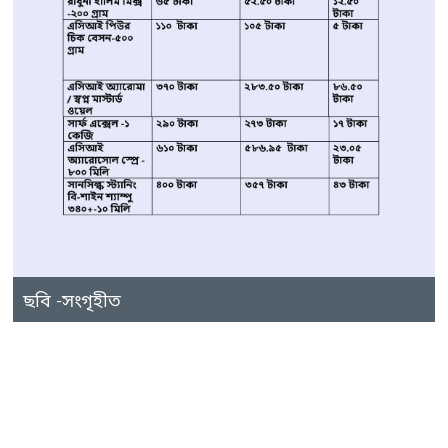
ছবি -সংগৃহীত