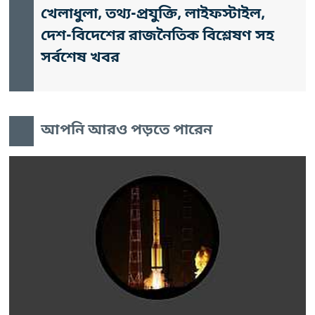
খেলাধুলা, তথ্য-প্রযুক্তি, লাইফস্টাইল,
দেশ-বিদেশের রাজনৈতিক বিশ্লেষণ সহ
সর্বশেষ খবর
আপনি আরও পড়তে পারেন