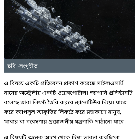
ছবি -সংগৃহীত
এ বিষয়ে একটি প্রতিবেদন প্রকাশ করেছে সাইন্সএলার্ট
নামের অস্ট্রেলীয় একটি ওয়েবপোর্টাল। জাপানি প্রতিষ্ঠানটি
বলেছে তারা লিফট তৈরি করবে ন্যানোটিউব দিয়ে। যাতে
করে ক্যাপসুল আকৃতির লিফটে করে মহাকাশে মানুষ,
খাবার বা গবেষণায় প্রয়োজনীয় যন্ত্রপাতি পাঠানো যাবে।
এ বিষয়টি অনেক আগে থেকে চিন্তা ভাবনা করছিলো