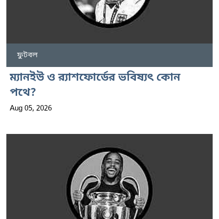
ফুটবল
ম্যানইউ ও র‍্যাশফোর্ডের ভবিষ্যৎ কোন
পথে?
Aug 05, 2026