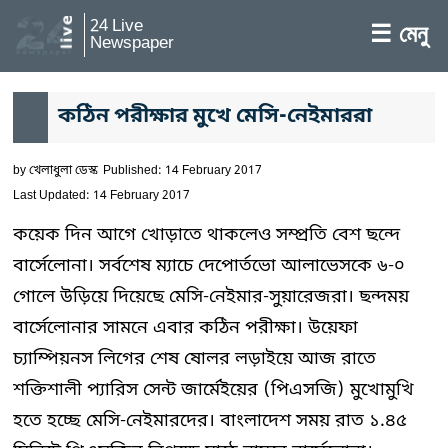
24 Live
☰ মেনু
Newspaper
কঠিন পরীক্ষার মুখে মেসি-নেইমাররা
by
খেলাধুলা ডেস্ক
Published: 14 February 2017
Last Updated: 14 February 2017
কয়েক দিন আগে খোড়াতে থাকলেও সম্প্রতি বেশ ছন্দে
বার্সেলোনা। সর্বশেষ ম্যাচে দেপোর্তভো আলাভেসকে ৬-০
গোলে উড়িয়ে দিয়েছে মেসি-নেইমার-সুয়ারেজরা। ছন্দময়
বার্সেলোনার সামনে এবার কঠিন পরীক্ষা। উয়েফা
চ্যাম্পিয়নস লিগের শেষ ষোলর লড়াইয়ে আজ রাতে
শক্তিশালী প্যারিস সেন্ট জার্মেইয়ের (পিএসজি) মুখোমুখি
হতে হচ্ছে মেসি-নেইমারদের। বাংলাদেশ সময় রাত ১.৪৫