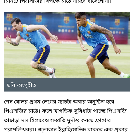
মিনিটে পিএসজির বিপক্ষে মাঠে নামবে বার্সেলোনা।
ছবি -সংগৃহীত
শেষ ষোলর প্রথম লেগের ম্যাচটা অবার অনুষ্ঠিত হবে
পিএসজির মাঠে। ফলে স্বাগতিক সুবিধাটা পাচ্ছে পিএসজি।
তাছাড়া দল হিসেবেও সম্প্রতি দুর্দান্ত করছে ফ্রাঞ্চের
পরাশক্তিধররা। জ্লাতান ইব্রাহিমোভিচ থাকতে এক প্রকার