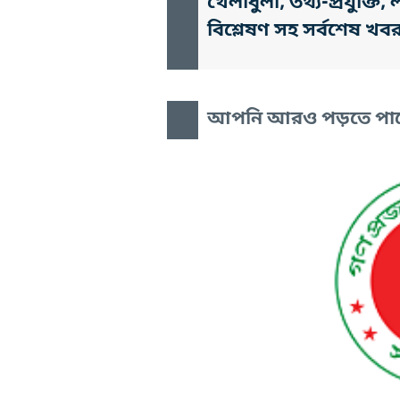
খেলাধুলা, তথ্য-প্রযুক্
বিশ্লেষণ সহ সর্বশেষ খব
আপনি আরও পড়তে পা