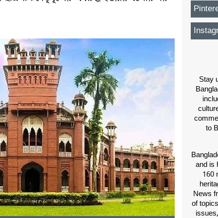
Pinter
Instag
Stay u
Bangla
inclu
cultur
comment
to 
Banglade
and is 
160 m
herit
News fr
of topic
issues