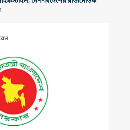
তি, লাইফস্টাইল, দেশ-বিদেশের রাজনৈতিক
র
রেন