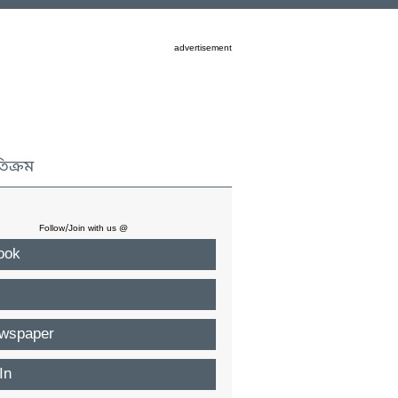
advertisement
তিক্রম
Follow/Join with us @
ook
wspaper
In