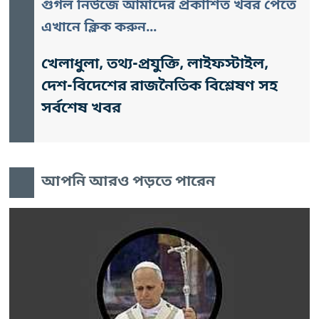
গুগল নিউজে আমাদের প্রকাশিত খবর পেতে
এখানে ক্লিক করুন...
খেলাধুলা, তথ্য-প্রযুক্তি, লাইফস্টাইল,
দেশ-বিদেশের রাজনৈতিক বিশ্লেষণ সহ
সর্বশেষ খবর
আপনি আরও পড়তে পারেন