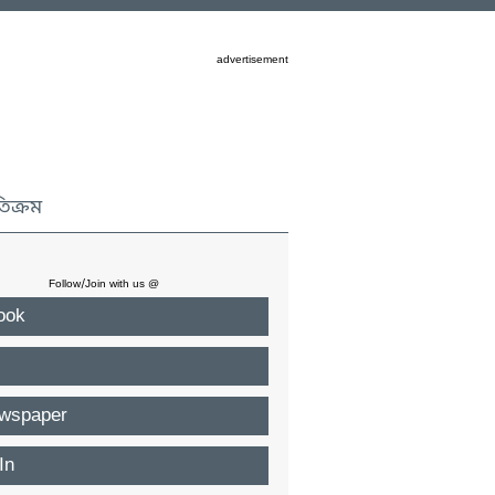
advertisement
তিক্রম
Follow/Join with us @
ook
wspaper
In