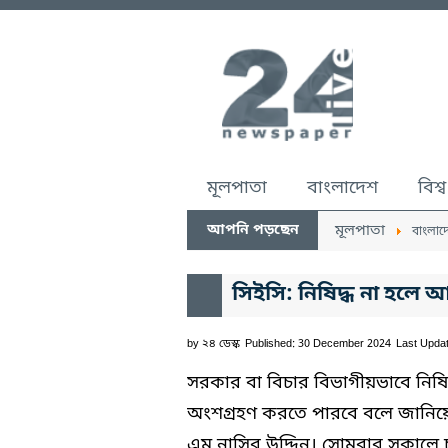
মূলপাতা
বাংলাদেশ
বিশ্ব
আপনি পড়ছেন
মূলপাতা
বাংলাদ
সিইসি: নিষিদ্ধ না হলে 
by
২৪ ডেস্ক
Published: 30 December 2024
Last Upda
সরকার বা বিচার বিভাগীয়ভাবে নিষিদ
অংশগ্রহণ করতে পারবে বলে জানিয়ে
এম নাসির উদ্দিন। সোমবার সকালে চট্টগ