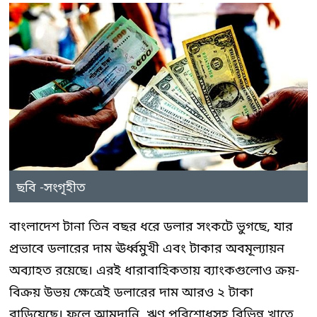
ছবি -সংগৃহীত
বাংলাদেশ টানা তিন বছর ধরে ডলার সংকটে ভুগছে, যার
প্রভাবে ডলারের দাম ঊর্ধ্বমুখী এবং টাকার অবমূল্যায়ন
অব্যাহত রয়েছে। এরই ধারাবাহিকতায় ব্যাংকগুলোও ক্রয়-
বিক্রয় উভয় ক্ষেত্রেই ডলারের দাম আরও ২ টাকা
বাড়িয়েছে। ফলে আমদানি, ঋণ পরিশোধসহ বিভিন্ন খাতে