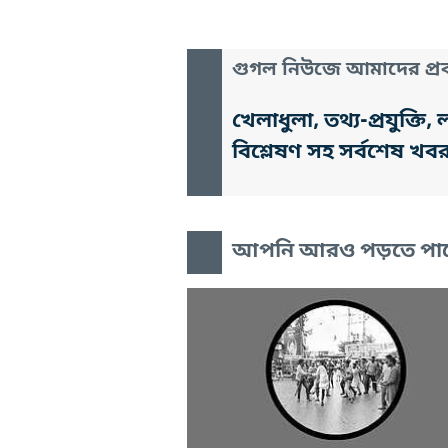
গুগল নিউজে আমাদের প্রক
খেলাধুলা, তথ্য-প্রযুক্
বিশ্লেষণ সহ সর্বশেষ খব
আপনি আরও পড়তে পা