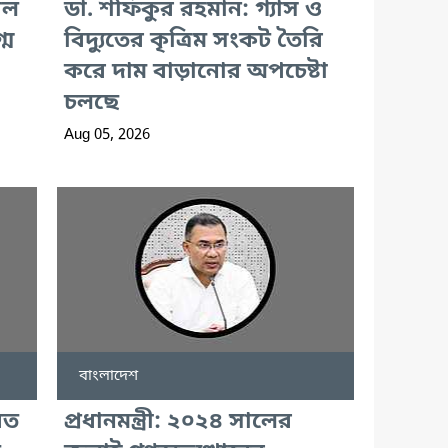
াল
ডা. শফিকুর রহমান: গ্যাস ও
্ম
বিদ্যুতের কৃত্রিম সংকট তৈরি
করে দাম বাড়ানোর অপচেষ্টা
চলছে
Aug 05, 2026
বাংলাদেশ
বত
প্রধানমন্ত্রী: ২০২৪ সালের