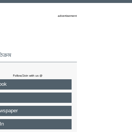
advertisement
তিক্রম
Follow/Join with us @
ook
wspaper
In