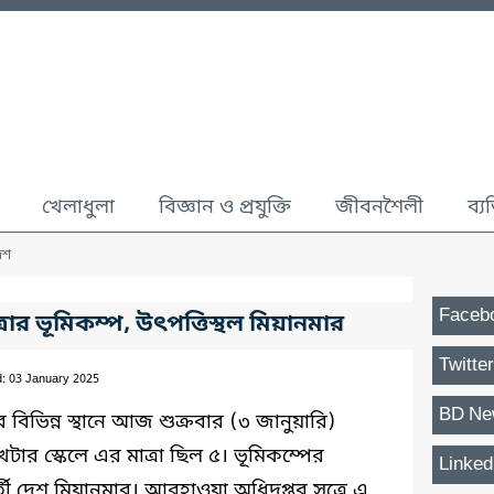
খেলাধুলা
বিজ্ঞান ও প্রযুক্তি
জীবনশৈলী
ব্য
েশ
Faceb
াত্রার ভূমিকম্প, উৎপত্তিস্থল মিয়ানমার
Twitter
d: 03 January 2025
BD Ne
িভিন্ন স্থানে আজ শুক্রবার (৩ জানুয়ারি)
টার স্কেলে এর মাত্রা ছিল ৫। ভূমিকম্পের
Linked
বর্তী দেশ মিয়ানমার। আবহাওয়া অধিদপ্তর সূত্রে এ