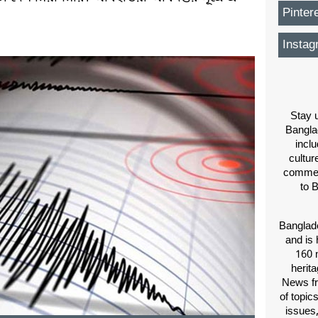
Pinter
Instag
Stay u
Bangla
inclu
cultur
comment
to 
Banglade
and is 
160 m
herit
News fr
of topic
issues