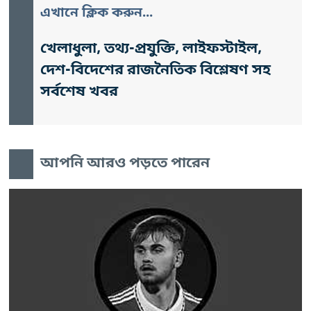
এখানে ক্লিক করুন...
খেলাধুলা, তথ্য-প্রযুক্তি, লাইফস্টাইল,
দেশ-বিদেশের রাজনৈতিক বিশ্লেষণ সহ
সর্বশেষ খবর
আপনি আরও পড়তে পারেন