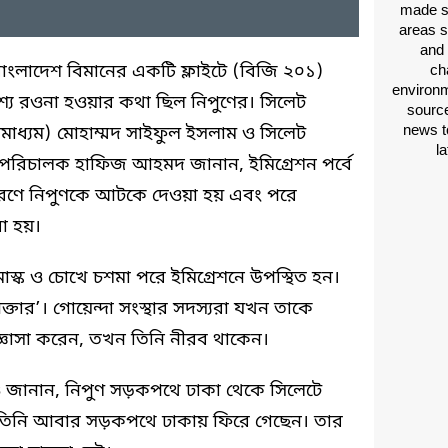
made si
areas s
and 
ংলাদেশ বিমানের একটি ফ্লাইটে (বিজি ২০১)
ch
environm
শ্যে রওনা হওয়ার কথা ছিল নিপুণের। সিলেট
source
news t
াধ্যম) মোহাম্মদ সাইফুল ইসলাম ও সিলেট
l
 পরিচালক হাফিজ আহমদ জানান, ইমিগ্রেশন পর্বে
কারণে নিপুণকে আটকে দেওয়া হয় এবং পরে
রা হয়।
 মাস্ক ও চোখে চশমা পরে ইমিগ্রেশনে উপস্থিত হন।
্তার’। গোয়েন্দা সংস্থার সদস্যরা যখন তাকে
জ্ঞাসা করেন, তখন তিনি নীরব থাকেন।
ানান, নিপুণ সড়কপথে ঢাকা থেকে সিলেটে
 তিনি আবার সড়কপথে ঢাকায় ফিরে গেছেন। তার