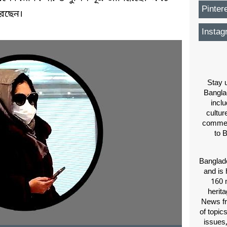
Pinter
রেছেন।
Instag
Stay u
Bangla
inclu
cultur
comment
to 
Banglade
and is 
160 m
herit
News fr
of topic
issues