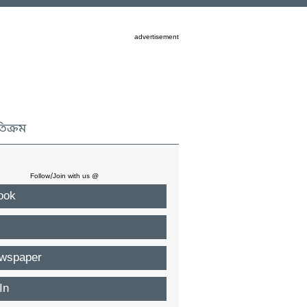
advertisement
তিক্রম
Follow/Join with us @
ook
wspaper
In