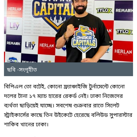
ছবি -সংগৃহীত
বিপিএল তো বটেই, কোনো ফ্র্যাঞ্চাইজি টুর্নামেন্টে কোনো
দলের টানা ১৭ ম্যাচ হারের রেকর্ড নেই। ঢাকা নিজেদের
ব্যর্থতা ছাড়িয়েই যাচ্ছে। সবশেষ শুক্রবার রাতে সিলেট
স্ট্রাইকার্সের কাছে তিন উইকেটে হেরেছে বলিউড সুপারস্টার
শাকিব খানের ঢাকা।