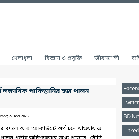
খেলাধুলা
বিজ্ঞান ও প্রযুক্তি
জীবনশৈলী
ব্য
Faceb
র্ধ লক্ষাধিক পাকিস্তানির হজ পালন
Twitter
BD Ne
ated: 27 April 2025
টের বদলে অন্য অ্যাকাউন্টে অর্থ চলে যাওয়ায় এ
Linked
জ পালন গভীর অনিশ্চয়তার মধ্যে পড়েছে। সৌদি