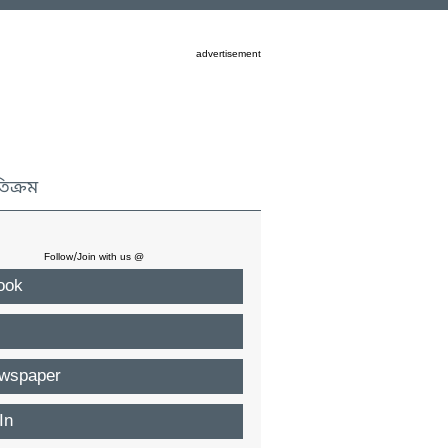
advertisement
তিক্রম
Follow/Join with us @
ook
wspaper
In