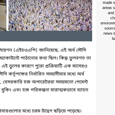
made si
areas s
and 
ch
environm
source
news t
l
সোসিয়েশন (এইচওএপি) জানিয়েছে, এই অর্থ সৌদি
 অ্যাকাউন্টে পাঠানোর কথা ছিল। কিন্তু ভুলবশত তা
। এই ভুলের কারণে পুরো প্রক্রিয়াটি এক মাসেরও
কর্তৃপক্ষের নির্ধারিত সময়সীমার মধ্যে অর্থ
ূপ, বেসরকারি হজ অপারেটররা সময়মতো পেমেন্ট
 বুকিং এবং হজ পরিকল্পনা মারাত্মকভাবে ব্যাহত
বারগুলোর মধ্যে চরম উদ্বেগ ছড়িয়ে পড়েছে।