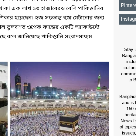
Pinter
ত থাকা এক লাখ ১৩ হাজারেরও বেশি পাকিস্তানির
িকার হয়েছেন। হজ সংক্রান্ত ব্যয় মেটানোর জন্য
Instag
িয়াল ভুলবশত ওপেক ফান্ডের একটি অ্যাকাউন্টে
েছে বলে জানিয়েছে পাকিস্তানি সংবাদমাধ্যম
Stay u
Bangla
inclu
cultur
comment
to 
Banglade
and is 
160 m
herit
News fr
of topic
issues