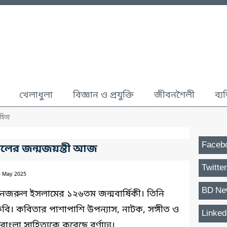
খেলাধুলা
বিজ্ঞান ও প্রযুক্তি
জীবনশৈলী
ব্য
হিত্য
Faceb
লের জন্মজয়ন্তী আজ
Twitter
5 May 2025
BD Ne
নজরুল ইসলামের ১২৬তম জন্মবার্ষিকী। তিনি
কবি। কবিতার পাশাপাশি উপন্যাস, নাটক, সঙ্গীত ও
Linked
াংলা সাহিত্যকে করেছে বর্ণাঢ্য।