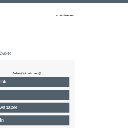
advertisement
তিক্রম
Follow/Join with us @
ook
wspaper
In