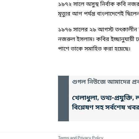
১৯৭২ সালে অসুস্থ নির্বাক কবি নজ
মৃত্যুর আগ পর্যন্ত বাংলাদেশেই ছিলে
১৯৭৬ সালের ২৯ আগস্ট তৎকালীন প
নজরুল ইসলাম। কবির ইচ্ছানুযায়ী ঢাক
পাশে তাকে সমাহিত করা হয়েছে।
গুগল নিউজে আমাদের প্রক
খেলাধুলা, তথ্য-প্রযুক্
বিশ্লেষণ সহ সর্বশেষ খব
Terms and Privacy Policy