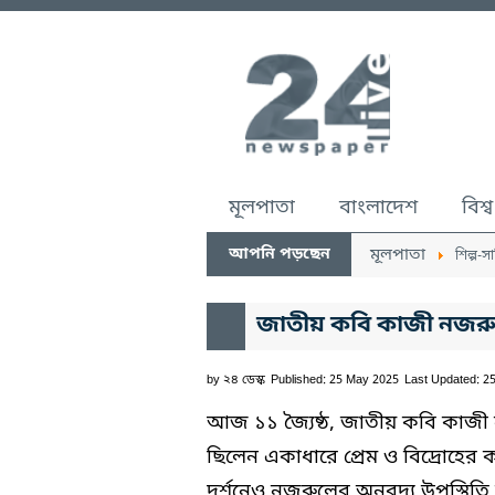
মূলপাতা
বাংলাদেশ
বিশ্ব
আপনি পড়ছেন
মূলপাতা
শিল্প-সা
জাতীয় কবি কাজী নজরু
by
২৪ ডেস্ক
Published: 25 May 2025
Last Updated: 2
আজ ১১ জ্যৈষ্ঠ, জাতীয় কবি কাজী 
ছিলেন একাধারে প্রেম ও বিদ্রোহের 
দর্শনেও নজরুলের অনবদ্য উপস্থিতি ব