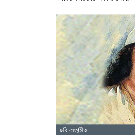
ছবি -সংগৃহীত