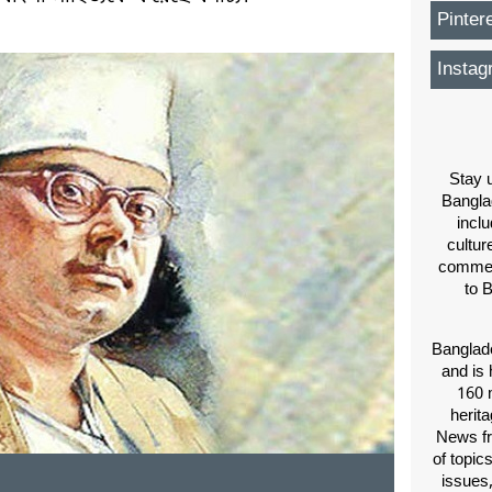
Pinter
Instag
Stay u
Bangla
inclu
cultur
comment
to 
Banglade
and is 
160 m
herit
News fr
of topic
issues