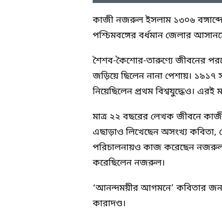
কাজী নজরুল ইসলাম ১৩০৬ বঙ্গাব্দে
পশ্চিমবঙ্গের বর্ধমান জেলার আসানসো
শৈশব-কৈশোর-তারুণ্যে জীবনের পর
জড়িয়ে ছিলেন নানা পেশায়। ১৯১৭ 
নিয়েছিলেন প্রথম বিশ্বযুদ্ধেও। এরই
মাত্র ২২ বছরের লেখক জীবনে কাজ
এছাড়াও লিখেছেন অসংখ্য কবিতা, ছোট
পরিচালনায়ও কাজ করেছেন নজরুল। 
করেছিলেন নজরুল।
‘আনন্দময়ীর আগমনে’ কবিতার জন্
কারাদণ্ড।