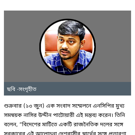
ছবি -সংগৃহীত
শুক্রবার (১৩ জুন) এক সংবাদ সম্মেলনে এনসিপির মুখ্য
সমন্বয়ক নাসির উদ্দীন পাটোয়ারী এই মন্তব্য করেন। তিনি
বলেন, “বিদেশের মাটিতে একটি রাজনৈতিক দলের সঙ্গে
সরকারের এই আলোচনা দেশবাসীর স্বার্থের সঙ্গে প্রতারণা