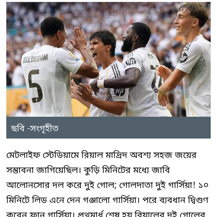
ছবি -সংগৃহীত
মেটলাইফ স্টেডিয়ামে রিয়াল মাদ্রিদ অবশ্য সহজ জয়ের
সম্ভাবনা জাগিয়েছিল। কুড়ি মিনিটের মধ্যে জাবি
আলোনসোর দল করে দুই গোল; গোলদাতা দুই গার্সিয়া! ১০
মিনিটে লিড এনে দেন গঞ্জালো গার্সিয়া। পরে ব্যবধান দ্বিগুণ
করেন ফ্রান গার্সিয়া। প্রথমার্ধ শেষ হয় রিয়ালের দুই গোলের