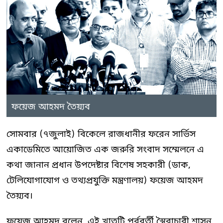
ফয়েজ আহমদ তৈয়্যব
সোমবার (৭জুলাই) বিকেলে রাজধানীর ফরেন সার্ভিস
একাডেমিতে আয়োজিত এক জরুরি সংবাদ সম্মেলনে এ
কথা জানান প্রধান উপদেষ্টার বিশেষ সহকারী (ডাক,
টেলিযোগাযোগ ও তথ্যপ্রযুক্তি মন্ত্রণালয়) ফয়েজ আহমদ
তৈয়্যব।
ফয়েজ আহমদ বলেন, এই খাতটি পূর্ববর্তী স্বৈরাচারী শাসন