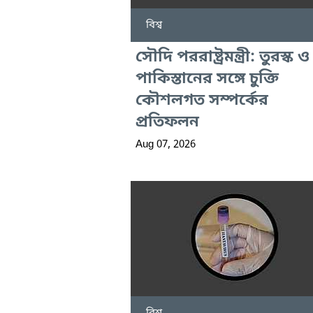
বিশ্ব
সৌদি পররাষ্ট্রমন্ত্রী: তুরস্ক ও
পাকিস্তানের সঙ্গে চুক্তি
কৌশলগত সম্পর্কের
প্রতিফলন
Aug 07, 2026