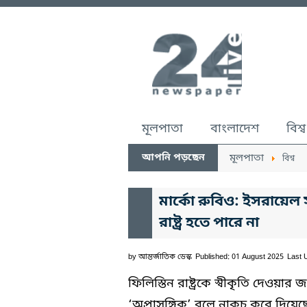
মূলপাতা
বাংলাদেশ
বিশ্ব
আপনি পড়ছেন
মূলপাতা
বিশ্ব
মার্কো রুবিও: ইসরায়েল স
রাষ্ট্র হতে পারে না
by
আন্তর্জাতিক ডেস্ক
Published: 01 August 2025
Last 
ফিলিস্তিন রাষ্ট্রকে স্বীকৃতি দেওয়ার 
‘অপ্রাসঙ্গিক’ বলে নাকচ করে দিয়েছেন ম