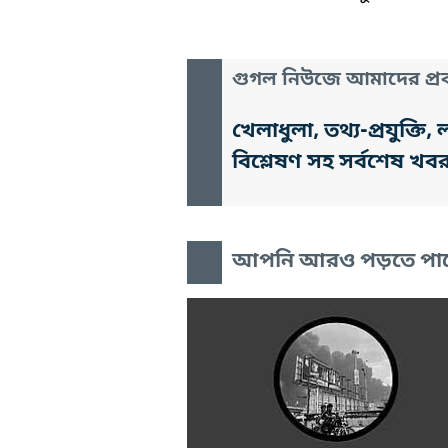
গুগল নিউজে আমাদের প্রক
খেলাধুলা, তথ্য-প্রযুক্
বিশ্লেষণ সহ সর্বশেষ খব
আপনি আরও পড়তে পা