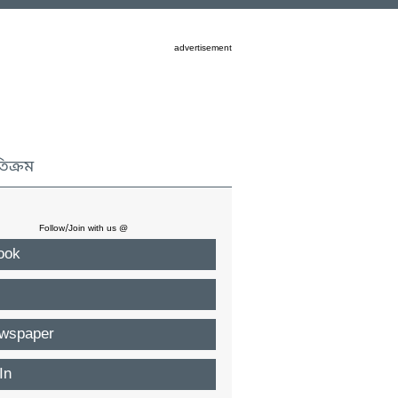
advertisement
তিক্রম
Follow/Join with us @
ook
wspaper
In