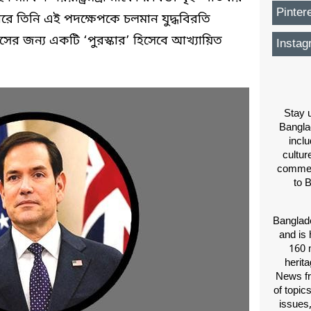
Pinter
রে তিনি এই পদক্ষেপকে চলমান যুদ্ধবিরতি
ের জন্য একটি ‘পুরস্কার’ হিসেবে আখ্যায়িত
Instag
Stay u
Bangla
inclu
cultur
comment
to 
Banglade
and is 
160 m
herit
News fr
of topic
issues