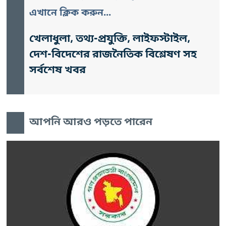
এখানে ক্লিক করুন...
খেলাধুলা, তথ্য-প্রযুক্তি, লাইফস্টাইল,
দেশ-বিদেশের রাজনৈতিক বিশ্লেষণ সহ
সর্বশেষ খবর
আপনি আরও পড়তে পারেন