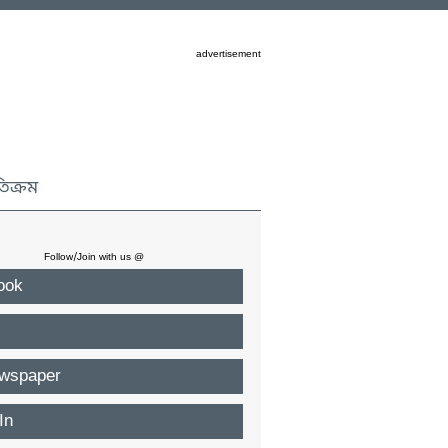
advertisement
তিক্রম
Follow/Join with us @
ook
wspaper
In