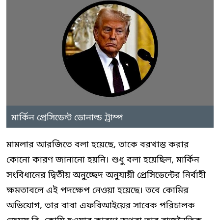
মার্কিন প্রেসিডেন্ট ডোনাল্ড ট্রাম্প
মামলার আরজিতে বলা হয়েছে, তাকে বরখাস্ত করার
কোনো কারণ জানানো হয়নি। শুধু বলা হয়েছিল, মার্কিন
সংবিধানের দ্বিতীয় অনুচ্ছেদ অনুযায়ী প্রেসিডেন্টের নির্বাহী
ক্ষমতাবলে এই পদক্ষেপ নেওয়া হয়েছে। তবে কোমির
অভিযোগ, তার বাবা এফবিআইয়ের সাবেক পরিচালক