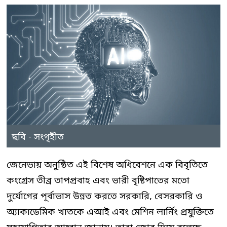
ছবি - সংগৃহীত
জেনেভায় অনুষ্ঠিত এই বিশেষ অধিবেশনে এক বিবৃতিতে
কংগ্রেস তীব্র তাপপ্রবাহ এবং ভারী বৃষ্টিপাতের মতো
দুর্যোগের পূর্বাভাস উন্নত করতে সরকারি, বেসরকারি ও
অ্যাকাডেমিক খাতকে এআই এবং মেশিন লার্নিং প্রযুক্তিতে