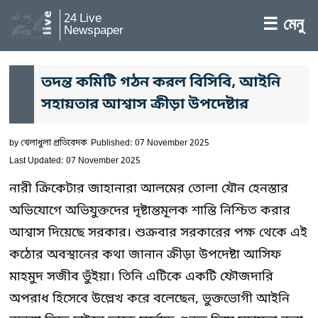
24 Live
☰ মেনু
Newspaper
তদন্ত কমিটি গঠন করল বিসিবি, আইনি
সহায়তার আশ্বাস ক্রীড়া উপদেষ্টার
by
খেলাধুলা প্রতিবেদক
Published: 07 November 2025
Last Updated: 07 November 2025
নারী ক্রিকেটার জাহানারা আলমের তোলা যৌন হেনস্তার
অভিযোগে অভিযুক্তদের দৃষ্টান্তমূলক শাস্তি নিশ্চিত করার
আশ্বাস দিয়েছে সরকার। শুক্রবার সরকারের পক্ষ থেকে এই
কঠোর অবস্থানের কথা জানান ক্রীড়া উপদেষ্টা আসিফ
মাহমুদ সজীব ভুঁইয়া। তিনি এটিকে একটি ফৌজদারি
অপরাধ হিসেবে উল্লেখ করে বলেছেন, ভুক্তভোগী আইনি