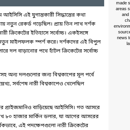
made si
areas s
মে আইসিসি এই যুগান্তকারী সিদ্ধান্তের কথা
and 
ch
ায় নতুন রেকর্ড গড়েছিল। প্রায় তিন লাখ দর্শক
environm
source
ী ক্রিকেটের ইতিহাসে সর্বোচ্চ। একইসঙ্গে
news t
্ট নতুন মাইলফলক স্পর্শ করে। দর্শকদের এই বিপুল
l
সারে দল বাড়ানোর পথে হাঁটল ক্রিকেটের সর্বোচ্চ
শসহ অন্য দলগুলোর জন্য বিশ্বকাপের মূল পর্বে
্য, সর্বশেষ নারী বিশ্বকাপেও খেলেছিল
বকাপের প্রাইজমানিও বাড়িয়েছে আইসিসি। গত আসরে
লাখ ৮০ হাজার মার্কিন ডলার, যা আগের আসরের
্বিকভাবে, এই পদক্ষেপগুলো নারী ক্রিকেটের