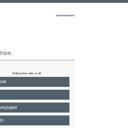
advertisement
তিক্রম
Follow/Join with us @
ook
wspaper
In