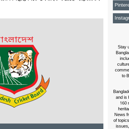
Pinter
Instag
Stay u
Bangla
inclu
cultur
comment
to 
Banglade
and is 
160 m
herit
News fr
of topic
issues