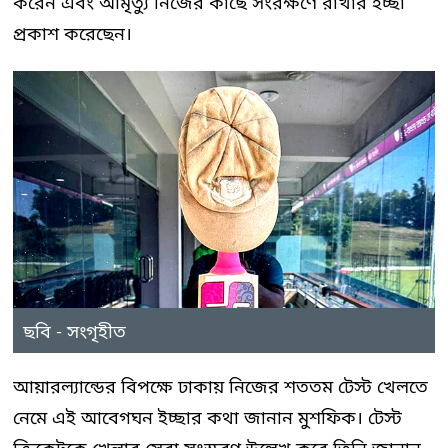
করেন এবং আমৃত্যু নিজের কাছে সংরক্ষণে রাখার ইচ্ছা
প্রকাশ করেছেন।
ছবি - সংগৃহীত
আয়ারল্যান্ডের বিপক্ষে ঢাকায় নিজের শততম টেস্ট খেলতে
নেমে এই আবেগঘন ইচ্ছার কথা জানান মুশফিক। টেস্ট