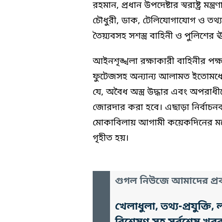
রহমান, প্রধান উপদেষ্টার স্বরাষ্ট্র
চৌধুরী, ডাক, টেলিযোগাযোগ ও তথ্
তৈয়্যবসহ সশস্ত্র বাহিনী ও পুলিশের ঊ
আইনশৃঙ্খলা রক্ষাকারী বাহিনীর পক্
ফুটেজসহ অন্যান্য আলামত ইতোমধ্যে 
যে, অবৈধ অস্ত্র উদ্ধার এবং অপরাধী
জোরদার করা হবে। এছাড়া নির্বাচন
মোকাবিলায় আগামী কয়েকদিনের মধ্যে 
গৃহীত হয়।
গুগল নিউজে আমাদের প্রক
খেলাধুলা, তথ্য-প্রযুক্