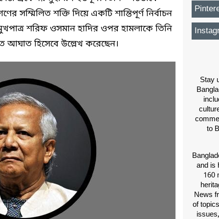
Pinter
সম্মিলিত শক্তি দিয়ে একটি শান্তিপূর্ণ নির্বাচন
 মুখপাত্র শরিফ ওসমান হাদির ওপর হামলাকে তিনি
Instag
পিত আঘাত হিসেবে উল্লেখ করেছেন।
Stay u
Bangla
inclu
cultur
comment
to 
Banglade
and is 
160 m
herit
News fr
of topic
issues