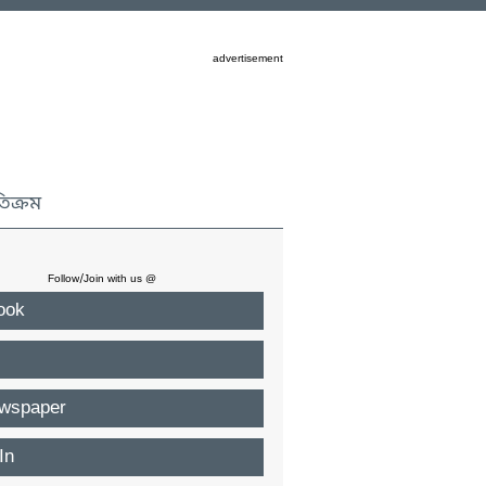
advertisement
তিক্রম
Follow/Join with us @
ook
wspaper
In