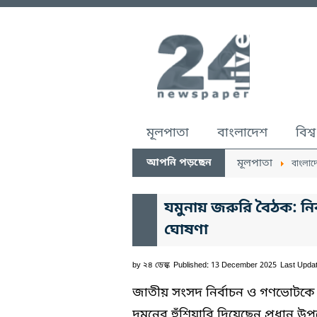
মূলপাতা
বাংলাদেশ
বিশ্ব
আপনি পড়ছেন
মূলপাতা
বাংলাদ
যমুনায় জরুরি বৈঠক: নির
ঘোষণা
by
২৪ ডেস্ক
Published: 13 December 2025
Last Upda
জাতীয় সংসদ নির্বাচন ও গণভোটকে ক
দমনের হুঁশিয়ারি দিয়েছেন প্রধান উপদে