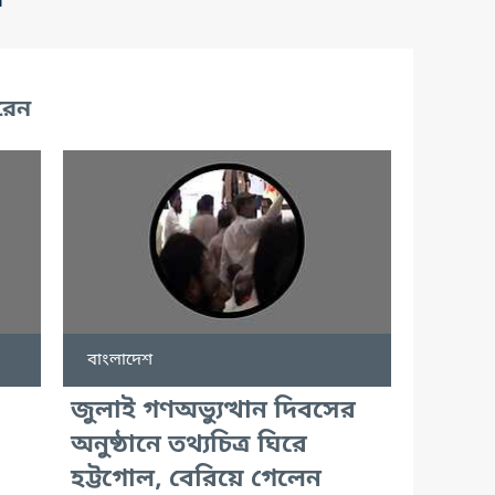
র
রেন
বাংলাদেশ
জুলাই গণঅভ্যুত্থান দিবসের
অনুষ্ঠানে তথ্যচিত্র ঘিরে
হট্টগোল, বেরিয়ে গেলেন