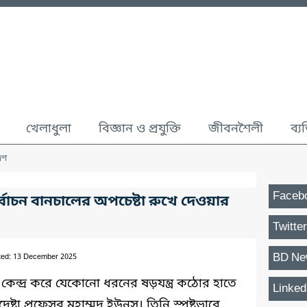
খেলাধুলা
বিজ্ঞান ও প্রযুক্তি
জীবনশৈলী
ব্য
েশ
Faceb
্বাচন বানচালের অপচেষ্টা রুখে দেওয়ার
Twitter
BD Ne
ted: 13 December 2025
েন্দ্র করে যেকোনো ধরনের ষড়যন্ত্র কঠোর হাতে
Linked
ষ্টা প্রফেসর মুহাম্মদ ইউনূস। তিনি স্পষ্টভাবে