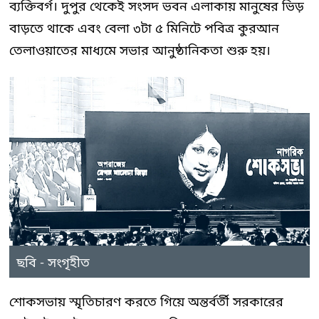
ব্যক্তিবর্গ। দুপুর থেকেই সংসদ ভবন এলাকায় মানুষের ভিড়
বাড়তে থাকে এবং বেলা ৩টা ৫ মিনিটে পবিত্র কুরআন
তেলাওয়াতের মাধ্যমে সভার আনুষ্ঠানিকতা শুরু হয়।
ছবি - সংগৃহীত
শোকসভায় স্মৃতিচারণ করতে গিয়ে অন্তর্বর্তী সরকারের