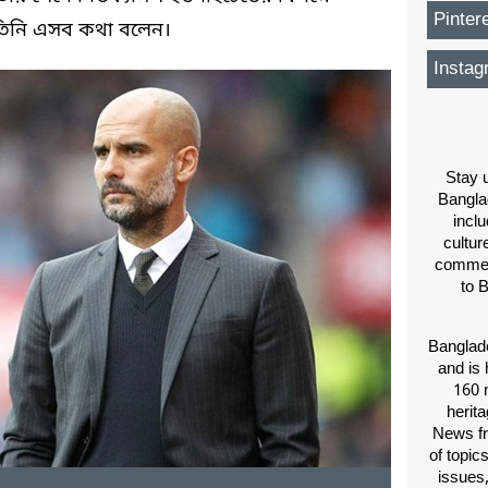
Pinter
 তিনি এসব কথা বলেন।
Instag
Stay u
Bangla
inclu
cultur
comment
to 
Banglade
and is 
160 m
herit
News fr
of topic
issues