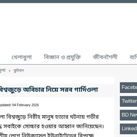
খেলাধুলা
বিজ্ঞান ও প্রযুক্তি
জীবনশৈলী
ব্য
ুলা
ফুটবল
Faceb
িশ্বজুড়ে অবিচার নিয়ে সরব গার্দিওলা
Twitter
Updated: 04 February 2026
BD Ne
ওলা বিশ্বজুড়ে নিরীহ মানুষ হত্যার ঘটনায় গভীর
্ধে সবাইকে সোচ্চার হওয়ার আহ্বান জানিয়েছেন।
Linked
তীয় লেগে নিউক্যাসল ইউনাইটেডের বিপক্ষে