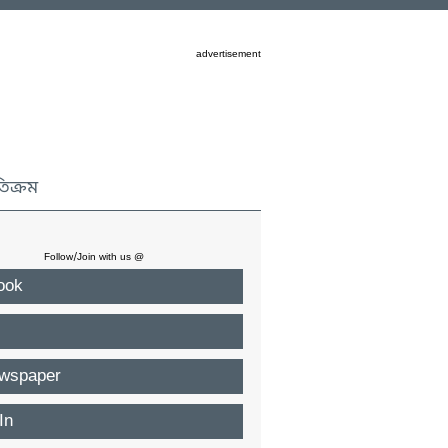
advertisement
তিক্রম
Follow/Join with us @
ook
wspaper
In