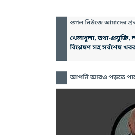
গুগল নিউজে আমাদের প্রক
খেলাধুলা, তথ্য-প্রযুক্
বিশ্লেষণ সহ সর্বশেষ খব
আপনি আরও পড়তে পা