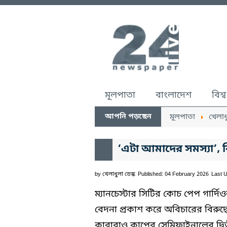
মূলপাতা
বাংলাদেশ
বিশ্ব
আপনি পড়ছেন
মূলপাতা
খেলাধ
‘এটা আমাদের সমস্যা’, ব
by
খেলাধুলা ডেস্ক
Published: 04 February 2026
Last 
ম্যানচেস্টার সিটির কোচ পেপ গার্দি
বেদনা প্রকাশ করে অবিচারের বিরুদ
কারাবাও কাপের সেমিফাইনালের দ্বি