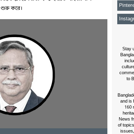
Pinter
 শুরু করে।
Instag
Stay u
Bangla
inclu
cultur
comment
to 
Banglade
and is 
160 m
herit
News fr
of topic
issues