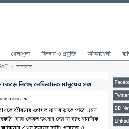
খেলাধুলা
বিজ্ঞান ও প্রযুক্তি
জীবনশৈলী
ব্য
শৈলী
আদবকেতা
Faceb
তি কেড়ে নিচ্ছে নেতিবাচক মানুষের সঙ্গ
Twitter
ated: 01 June 2026
BD Ne
য় রাখতে জীবনের গুণগত মান বাড়াতে পারে এমন
 জরুরি। যারা কেবল উৎসাহ দেয় না বরং মানসিক
Linked
 সময় কাটানোই এখন সময়ের দাবি। গবেষক ও