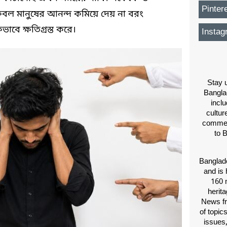
Pinter
েবল মানুষের আনন্দ কমিয়ে দেয় না বরং
ভাবে ক্ষতিগ্রস্ত করে।
Instag
Stay u
Bangla
inclu
cultur
comment
to 
Banglade
and is 
160 m
herit
News fr
of topic
issues