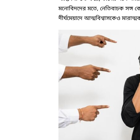
মনোবিদদের মতে, নেতিবাচক সঙ্গ ক
দীর্ঘমেয়াদে আত্মবিশ্বাসকেও মারাত্মক