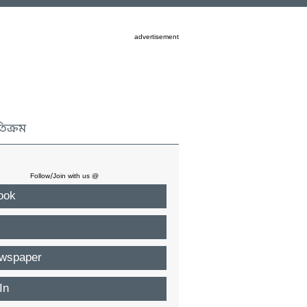
advertisement
তিক্রম
Follow/Join with us @
ook
wspaper
In