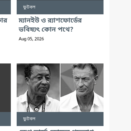
ফুটবল
ফার
ম্যানইউ ও র‍্যাশফোর্ডের
ভবিষ্যৎ কোন পথে?
Aug 05, 2026
ফুটবল