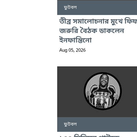
ফুটবল
তীব্র সমালোচনার মুখে ফি
জরুরি বৈঠক ডাকলেন
ইনফান্তিনো
Aug 05, 2026
ফুটবল