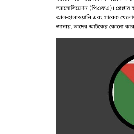
অ্যাসোসিয়েশন (পিএফএ)। গ্রেপ্তার 
আল-হালাওয়ানি এবং সাবেক খেলোয়া
জানায়, তাদের আটকের কোনো কার