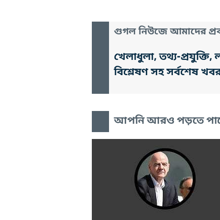
গুগল নিউজে আমাদের প্রক
খেলাধুলা, তথ্য-প্রযুক্
বিশ্লেষণ সহ সর্বশেষ খব
আপনি আরও পড়তে পা