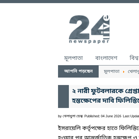
মূলপাতা
বাংলাদেশ
বিশ্ব
আপনি পড়ছেন
মূলপাতা
খেলাধ
২ নারী ফুটবলারকে গ্রেপ
হস্তক্ষেপের দাবি ফিলিস্ত
by
খেলাধুলা ডেস্ক
Published: 04 June 2026
Last Upda
ইসরায়েলি কর্তৃপক্ষের হাতে ফিলিস্ত
হওয়ার পর আন্তর্জাতিক হস্তক্ষেপ ও