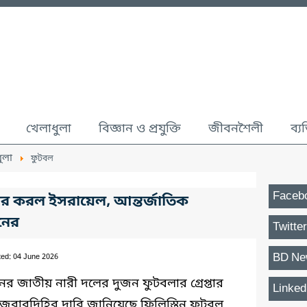
খেলাধুলা
বিজ্ঞান ও প্রযুক্তি
জীবনশৈলী
ব্য
ুলা
ফুটবল
Faceb
্তার করল ইসরায়েল, আন্তর্জাতিক
িনের
Twitter
BD Ne
ted: 04 June 2026
িনের জাতীয় নারী দলের দুজন ফুটবলার গ্রেপ্তার
Linked
 জবাবদিহির দাবি জানিয়েছে ফিলিস্তিন ফুটবল