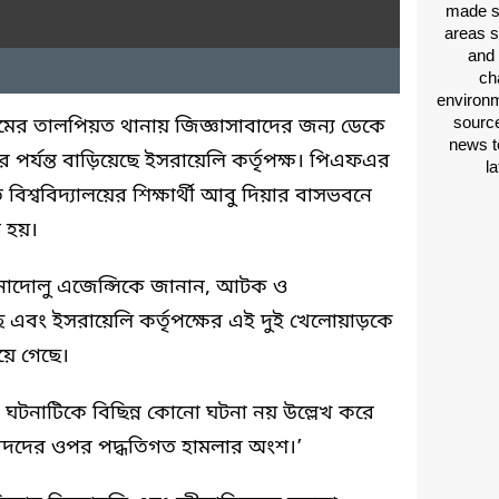
made si
areas s
and 
ch
environm
source
ের তালপিয়ত থানায় জিজ্ঞাসাবাদের জন্য ডেকে
news t
পর্যন্ত বাড়িয়েছে ইসরায়েলি কর্তৃপক্ষ। পিএফএর
l
শ্ববিদ্যালয়ের শিক্ষার্থী আবু দিয়ার বাসভবনে
া হয়।
নাদোলু এজেন্সিকে জানান, আটক ও
ছে এবং ইসরায়েলি কর্তৃপক্ষের এই দুই খেলোয়াড়কে
য়ে গেছে।
ের ঘটনাটিকে বিছিন্ন কোনো ঘটনা নয় উল্লেখ করে
ড়াবিদদের ওপর পদ্ধতিগত হামলার অংশ।’