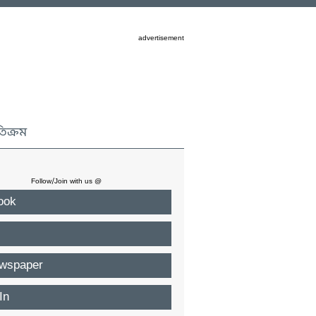
advertisement
তিক্রম
Follow/Join with us @
ook
wspaper
In