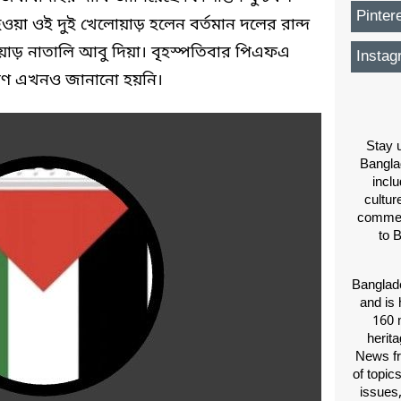
Pinter
হওয়া ওই দুই খেলোয়াড় হলেন বর্তমান দলের রান্দ
ড় নাতালি আবু দিয়া। বৃহস্পতিবার পিএফএ
Instag
ণ এখনও জানানো হয়নি।
Stay u
Bangla
inclu
cultur
comment
to 
Banglade
and is 
160 m
herit
News fr
of topic
issues