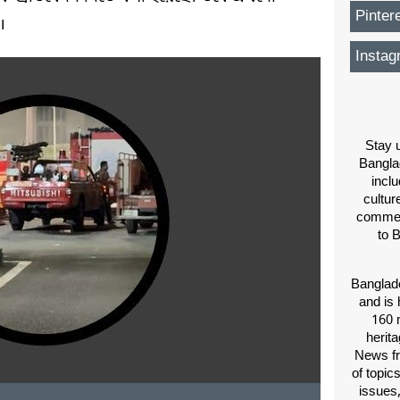
Pinter
।
Instag
Stay u
Bangla
inclu
cultur
comment
to 
Banglade
and is 
160 m
herit
News fr
of topic
issues