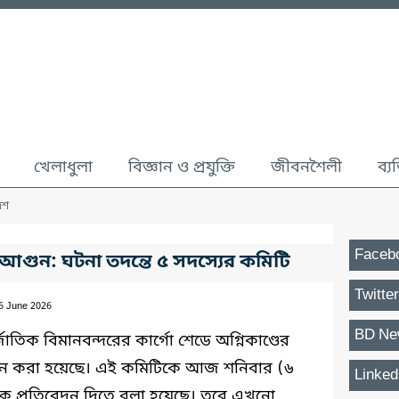
খেলাধুলা
বিজ্ঞান ও প্রযুক্তি
জীবনশৈলী
ব্য
েশ
Faceb
আগুন: ঘটনা তদন্তে ৫ সদস্যের কমিটি
Twitter
06 June 2026
BD Ne
িক বিমানবন্দরের কার্গো শেডে অগ্নিকাণ্ডের
 গঠন করা হয়েছে। এই কমিটিকে আজ শনিবার (৬
Linked
মিক প্রতিবেদন দিতে বলা হয়েছে। তবে এখনো