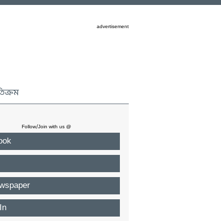
advertisement
তিক্রম
Follow/Join with us @
ook
wspaper
In