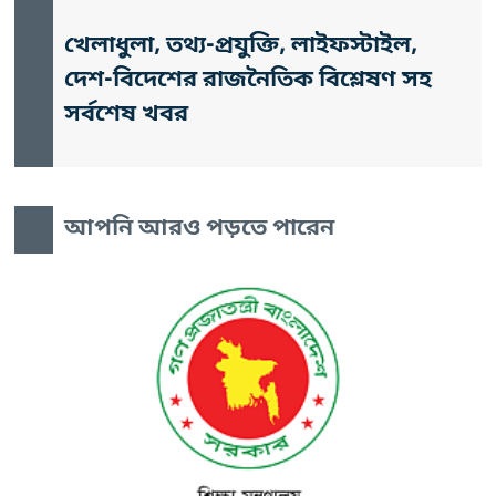
খেলাধুলা, তথ্য-প্রযুক্তি, লাইফস্টাইল,
দেশ-বিদেশের রাজনৈতিক বিশ্লেষণ সহ
সর্বশেষ খবর
আপনি আরও পড়তে পারেন