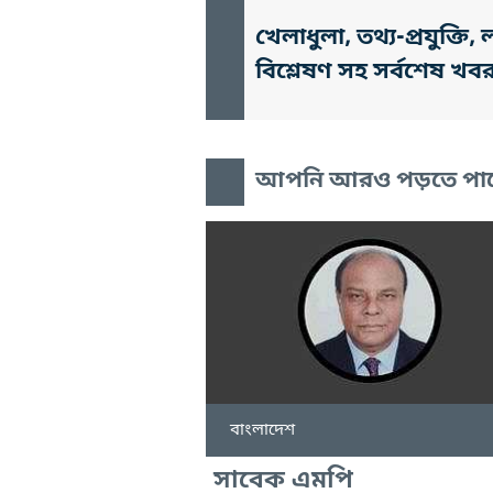
খেলাধুলা, তথ্য-প্রযুক্
বিশ্লেষণ সহ সর্বশেষ খব
আপনি আরও পড়তে পা
বাংলাদেশ
সাবেক এমপি