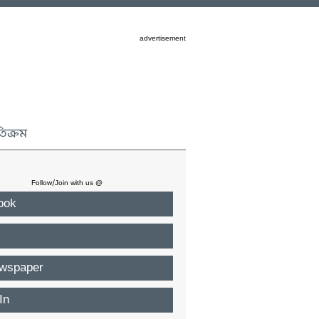
advertisement
তিক্রম
Follow/Join with us @
ook
wspaper
In