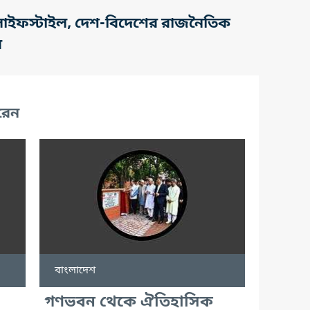
তি, লাইফস্টাইল, দেশ-বিদেশের রাজনৈতিক
র
রেন
বাংলাদেশ
গণভবন থেকে ঐতিহাসিক