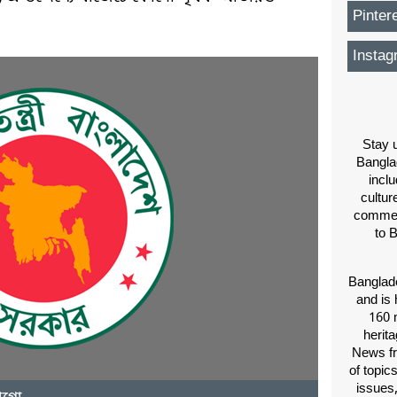
Pinter
Instag
Stay u
Bangla
inclu
cultur
comment
to 
Banglade
and is 
160 m
herit
News fr
of topic
issues