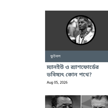
ফুটবল
ম্যানইউ ও র‍্যাশফোর্ডের
ভবিষ্যৎ কোন পথে?
Aug 05, 2026