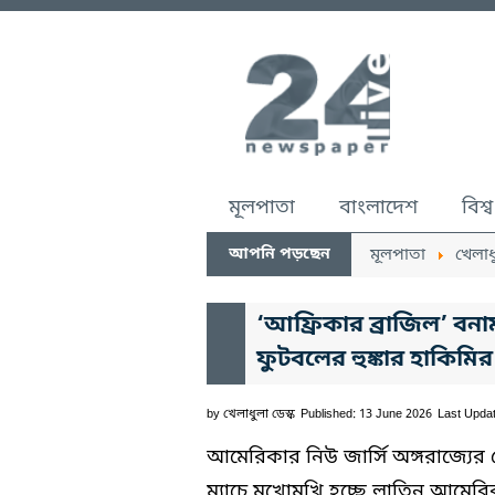
মূলপাতা
বাংলাদেশ
বিশ্ব
আপনি পড়ছেন
মূলপাতা
খেলাধ
‘আফ্রিকার ব্রাজিল’ ব
ফুটবলের হুঙ্কার হাকিমির
by
খেলাধুলা ডেস্ক
Published: 13 June 2026
Last Upda
আমেরিকার নিউ জার্সি অঙ্গরাজ্যের মে
ম্যাচে মুখোমুখি হচ্ছে লাতিন আমের