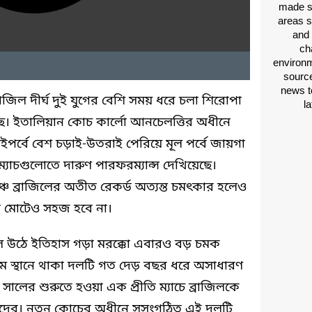
made si
areas s
and 
ch
environm
source
news t
জিল দীর্ঘ দুই যুগের বেশি সময় ধরে চলা শিরোপা
l
মছে। ইতালিয়ান কোচ কার্লো আনচেলত্তির অধীনে
াইপর্বে বেশ চড়াই-উতরাই পেরিয়ে মূল পর্বে জায়গা
ি ম্যাচগুলোতে দারুণ পারফরম্যান্স দেখিয়েছে।
্চে ব্রাজিলের অতীত রেকর্ড অত্যন্ত চমৎকার হলেও
টা মোটেও সহজ হবে না।
উঠে ইতিহাস গড়া মরক্কো এবারও বড় চমক
 সপ্তম স্থানে থাকা দলটি গত দেড় বছর ধরে অসাধারণ
ালের শুরুতে হওয়া এক প্রীতি ম্যাচে ব্রাজিলকে
াদের। নতুন কোচের অধীনে সুসংগঠিত এই দলটি