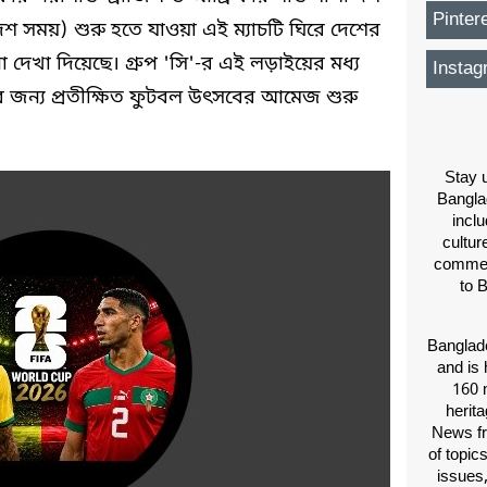
Pinter
শ সময়) শুরু হতে যাওয়া এই ম্যাচটি ঘিরে দেশের
া দেখা দিয়েছে। গ্রুপ 'সি'-র এই লড়াইয়ের মধ্য
Instag
র জন্য প্রতীক্ষিত ফুটবল উৎসবের আমেজ শুরু
Stay u
Bangla
inclu
cultur
comment
to 
Banglade
and is 
160 m
herit
News fr
of topic
issues