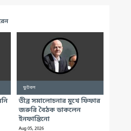
রেন
ফুটবল
ননি
তীব্র সমালোচনার মুখে ফিফার
জরুরি বৈঠক ডাকলেন
ইনফান্তিনো
Aug 05, 2026