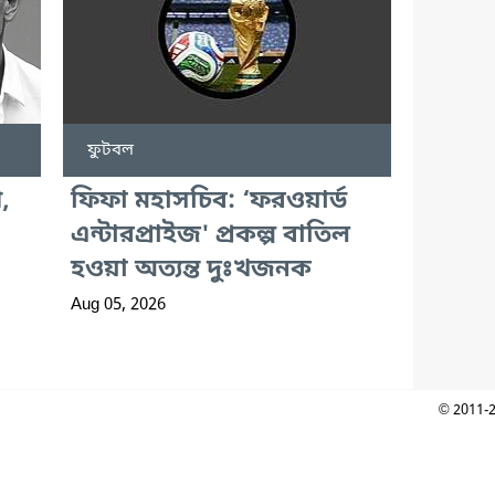
ফুটবল
,
ফিফা মহাসচিব: ‘ফরওয়ার্ড
এন্টারপ্রাইজ' প্রকল্প বাতিল
হওয়া অত্যন্ত দুঃখজনক
Aug 05, 2026
© 2011-2