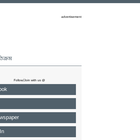
advertisement
তিক্রম
Follow/Join with us @
ook
wspaper
In