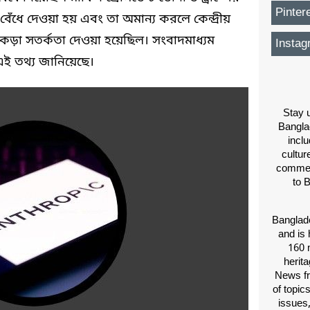
Pinter
বেঁধে দেওয়া হয় এবং তা অমান্য করলে কেন্দ্রীয়
র কড়া সতর্কতা দেওয়া হয়েছিল। সংবাদমাধ্যম
Instag
এই তথ্য জানিয়েছে।
Stay u
Bangla
inclu
cultur
comment
to 
Banglade
and is 
160 m
herit
News fr
of topic
issues