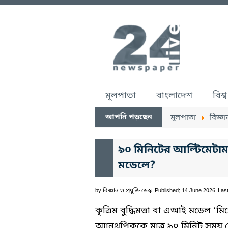
মূলপাতা
বাংলাদেশ
বিশ্ব
আপনি পড়ছেন
মূলপাতা
বিজ্ঞা
৯০ মিনিটের আল্টিমেটা
মডেলে?
by
বিজ্ঞান ও প্রযুক্তি ডেস্ক
Published: 14 June 2026
Las
কৃত্রিম বুদ্ধিমত্তা বা এআই মডেল ‘মি
অ্যানথ্রপিককে মাত্র ৯০ মিনিট সময় বেঁ