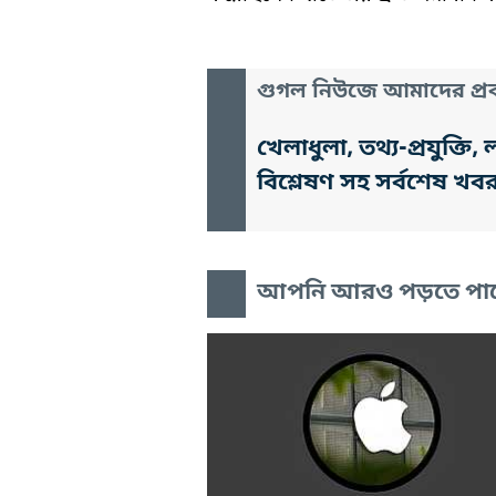
গুগল নিউজে আমাদের প্রক
খেলাধুলা, তথ্য-প্রযুক্
বিশ্লেষণ সহ সর্বশেষ খব
আপনি আরও পড়তে পা