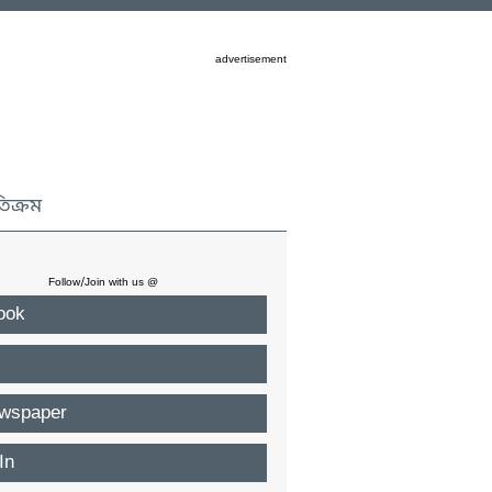
advertisement
তিক্রম
Follow/Join with us @
ook
wspaper
In