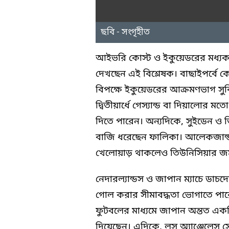
ছবি - সংগৃহীত
আইভরি কোস্ট ও ইকুয়েডরের মধ্যকার 
দেখছেন এই বিশ্লেষক। বাছাইপর্ব
বিপক্ষে ইকুয়েডরের আক্রমণভাগ সু
দ্বিতীয়ার্ধে গেস্যান্ড বা দিয়ালো
দিতে পারেন। অন্যদিকে, সুইডেন ও তি
বাজি ধরেছেন ফালিকা। আলেকজান্ড
খেলোয়াড় থাকলেও তিউনিসিয়ার জমা
নেদারল্যান্ডস ও জাপান ম্যাচে ডাচ
গোল করার সীমাবদ্ধতা ভোগাতে পার
ফুটবলের মাধ্যমে জাপান অন্তত একট
দিয়েছেন। এদিকে, লস অ্যাঞ্জেলেস স্