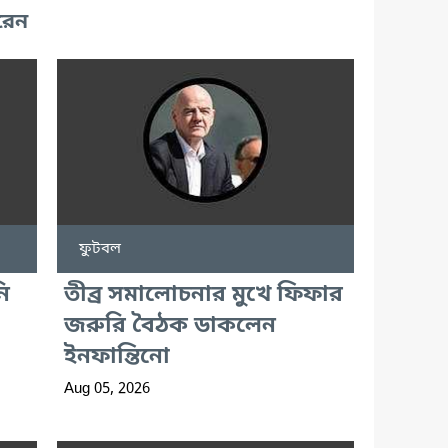
রেন
ফুটবল
ি
তীব্র সমালোচনার মুখে ফিফার
জরুরি বৈঠক ডাকলেন
ইনফান্তিনো
Aug 05, 2026