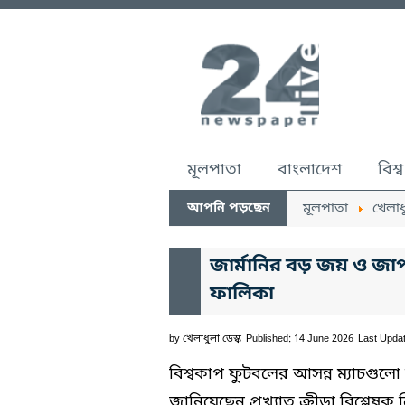
মূলপাতা
বাংলাদেশ
বিশ্ব
আপনি পড়ছেন
মূলপাতা
খেলাধ
জার্মানির বড় জয় ও জাপ
ফালিকা
by
খেলাধুলা ডেস্ক
Published: 14 June 2026
Last Upda
বিশ্বকাপ ফুটবলের আসন্ন ম্যাচগুলো 
জানিয়েছেন প্রখ্যাত ক্রীড়া বিশ্লেষক 