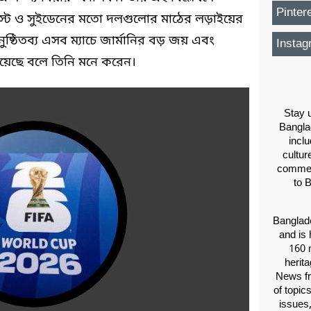
Pinter
কোস্ট ও সুইডেনের মতো দলগুলোর মাঠের লড়াইয়ের
ুষ্ঠিতব্য এসব ম্যাচে জার্মানির বড় জয় এবং
Instag
য়েছে বলে তিনি মনে করেন।
Stay u
Bangla
inclu
cultur
comment
to 
Banglade
and is 
160 m
herit
News fr
of topic
issues