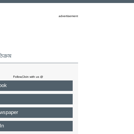
advertisement
তিক্রম
Follow/Join with us @
ook
wspaper
In