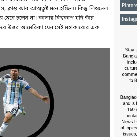
Pinter
্লান্ত আর আত্মতুষ্ট মনে হচ্ছিল। কিন্তু লিওনেল
ম মেনে চলেন না। কাতার বিশ্বকাপ যদি তাঁর
Instag
 তবে উত্তর আমেরিকা যেন সেই মহাকাব্যের এক
Stay u
Bangla
inclu
cultur
comment
to 
Banglade
and is 
160 m
herit
News fr
of topic
issues