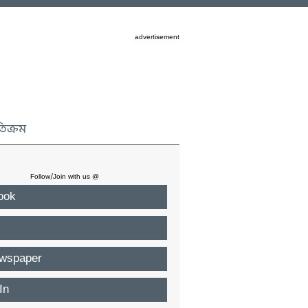
advertisement
তিক্রম
Follow/Join with us @
ook
wspaper
In