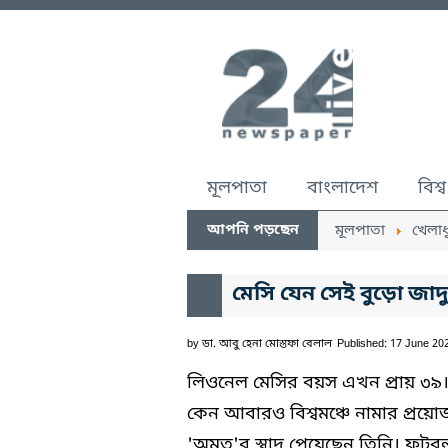
মূলপাতা
বাংলাদেশ
বিশ্ব
আপনি পড়ছেন
মূলপাতা
খেলাধ
মেসি যেন সেই বুড়ো জাদ
by
ডা. আবু হেনা মোস্তফা বেলাল
Published: 17 June 20
লিওনেল মেসির বয়স এখন প্রায় ৩৯
কেন আবারও বিশ্বমঞ্চে নামার প্র
'অমৃত'র স্বাদ পেয়েছেন তিনি। ফু