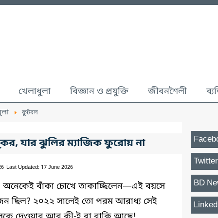
খেলাধুলা
বিজ্ঞান ও প্রযুক্তি
জীবনশৈলী
ব্য
ুলা
ফুটবল
Faceb
ুকর, যার ঝুলির ম্যাজিক ফুরোয় না
Twitter
26
Last Updated: 17 June 2026
BD Ne
। অনেকেই বাঁকা চোখে তাকাচ্ছিলেন—এই বয়সে
য়োজন ছিল? ২০২২ সালেই তো পরম আরাধ্য সেই
Linked
টবলকে দেওয়ার আর কী-ই বা বাকি আছে!