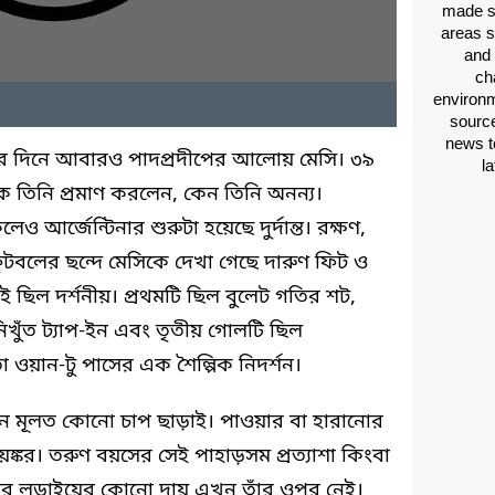
made si
areas s
and 
ch
environm
source
news t
জয়ের দিনে আবারও পাদপ্রদীপের আলোয় মেসি। ৩৯
l
কে তিনি প্রমাণ করলেন, কেন তিনি অনন্য।
লেও আর্জেন্টিনার শুরুটা হয়েছে দুর্দান্ত। রক্ষণ,
ুটবলের ছন্দে মেসিকে দেখা গেছে দারুণ ফিট ও
গোলই ছিল দর্শনীয়। প্রথমটি ছিল বুলেট গতির শট,
 নিখুঁত ট্যাপ-ইন এবং তৃতীয় গোলটি ছিল
 ওয়ান-টু পাসের এক শৈল্পিক নিদর্শন।
ছেন মূলত কোনো চাপ ছাড়াই। পাওয়ার বা হারানোর
কর। তরুণ বয়সের সেই পাহাড়সম প্রত্যাশা কিংবা
ষ্ঠত্বের লড়াইয়ের কোনো দায় এখন তাঁর ওপর নেই।