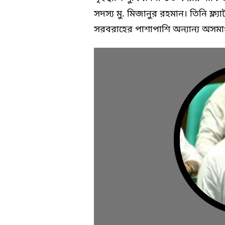
সদস্য মু. মিজানুর রহমান। তিনি ফ্
সরবরাহের পাশাপাশি অন্যান্য অসমাপ্