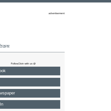
advertisement
তিক্রম
Follow/Join with us @
ook
wspaper
In