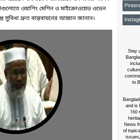
Pinter
ল্যাটগুলোতে ওয়াশিং মেশিন ও মাইক্রোওয়েভ ওভেন
ত সুবিধা দ্রুত বাস্তবায়নের আহ্বান জানান।
Instag
Stay u
Bangla
inclu
cultur
comment
to 
Banglade
and is 
160 m
herit
News fr
of topic
issues