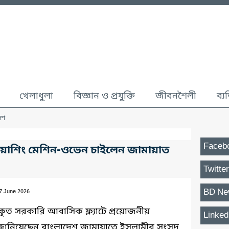
খেলাধুলা
বিজ্ঞান ও প্রযুক্তি
জীবনশৈলী
ব্য
েশ
Faceb
ে ওয়াশিং মেশিন-ওভেন চাইলেন জামায়াত
Twitter
BD Ne
17 June 2026
কৃত সরকারি আবাসিক ফ্ল্যাটে প্রয়োজনীয়
Linked
বি জানিয়েছেন বাংলাদেশ জামায়াতে ইসলামীর সংসদ