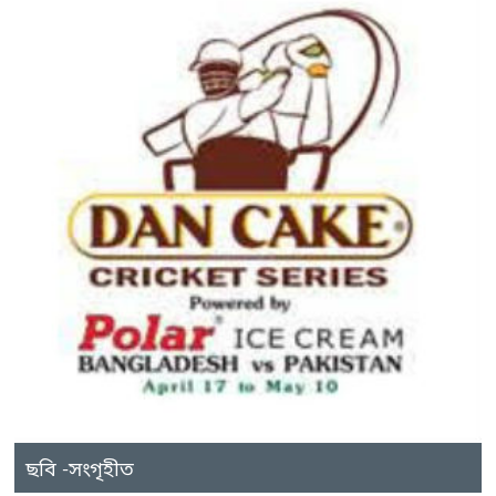
ছবি -সংগৃহীত